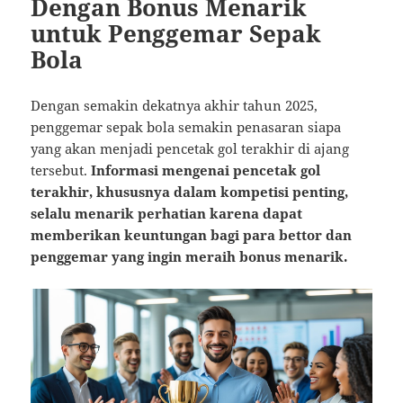
Dengan Bonus Menarik
untuk Penggemar Sepak
Bola
Dengan semakin dekatnya akhir tahun 2025,
penggemar sepak bola semakin penasaran siapa
yang akan menjadi pencetak gol terakhir di ajang
tersebut.
Informasi mengenai pencetak gol
terakhir, khususnya dalam kompetisi penting,
selalu menarik perhatian karena dapat
memberikan keuntungan bagi para bettor dan
penggemar yang ingin meraih bonus menarik.