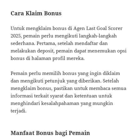
Cara Klaim Bonus
Untuk mengklaim bonus di Agen Last Goal Scorer
2025, pemain perlu mengikuti langkah-langkah
sederhana. Pertama, setelah mendaftar dan
melakukan deposit, pemain dapat menemukan opsi
bonus di halaman profil mereka.
Pemain perlu memilih bonus yang ingin diklaim
dan mengikuti petunjuk yang diberikan. Setelah
mengklaim bonus, pastikan untuk membaca semua
informasi terkait syarat dan ketentuan untuk
menghindari kesalahpahaman yang mungkin
terjadi.
Manfaat Bonus bagi Pemain